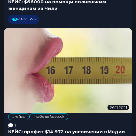
1
КЕЙС: $66000 на помощи полненьким
1
женщинам из Чили
.
2
289 VIEWS
0
2
1
26.11.2021
2
2
#кейсы
#кейс по facebook
.
1
1
1
КЕЙС: профит $14,972 на увеличении в Индии