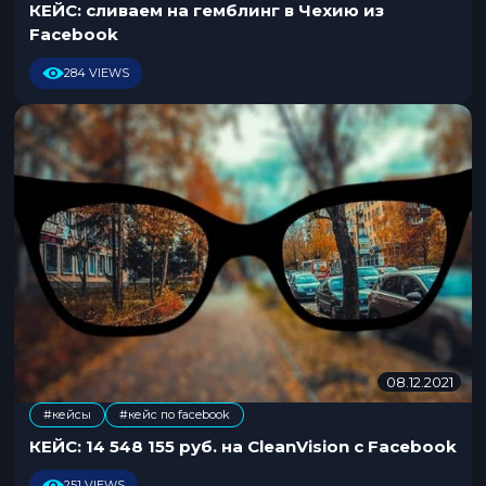
0
КЕЙС: сливаем на гемблинг в Чехию из
7
Facebook
.
2
284 VIEWS
0
2
5
08.12.2021
0
6
#кейсы
#кейс по facebook
.
1
КЕЙС: 14 548 155 руб. на CleanVision с Facebook
2
.
251 VIEWS