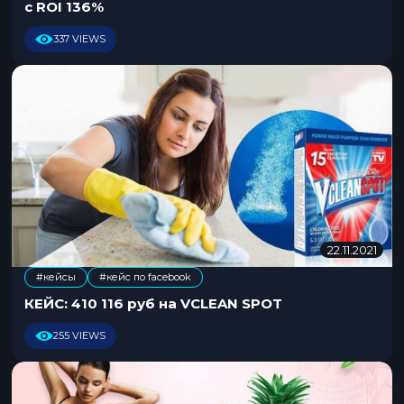
.
с ROI 136%
2
0
337 VIEWS
2
1
22.11.2021
2
9
#кейсы
#кейс по facebook
.
0
КЕЙС: 410 116 руб на VCLEAN SPOT
2
.
255 VIEWS
2
0
2