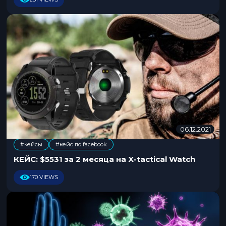
2
0
2
1
06.12.2021
0
6
#кейсы
#кейс по facebook
.
1
КЕЙС: $5531 за 2 месяца на X-tactical Watch
2
.
170 VIEWS
2
0
2
1