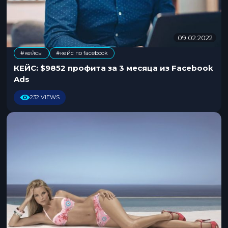
09.02.2022
2
9
#кейсы
#кейс по facebook
.
0
КЕЙС: $9852 профита за 3 месяца из Facebook
2
Ads
.
2
232 VIEWS
0
2
4