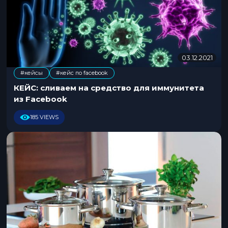
03.12.2021
2
9
#кейсы
#кейс по facebook
.
1
КЕЙС: сливаем на средство для иммунитета
1
из Facebook
.
2
185 VIEWS
0
2
1