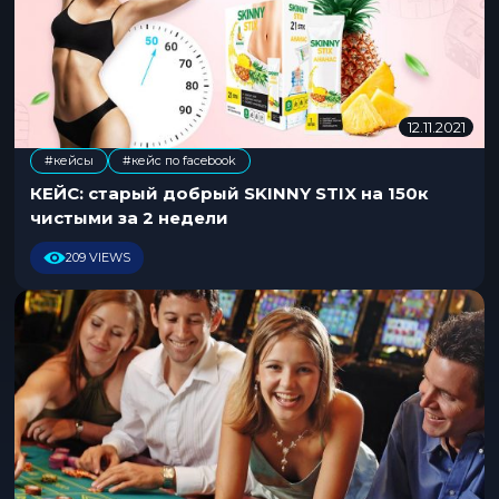
4
12.11.2021
0
8
#кейсы
#кейс по facebook
.
1
КЕЙС: старый добрый SKINNY STIX на 150к
1
чистыми за 2 недели
.
2
209 VIEWS
0
2
1