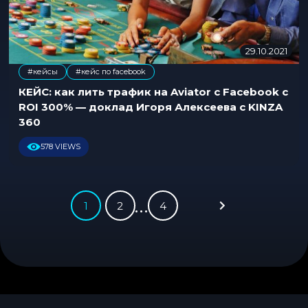
29.10.2021
0
7
#кейсы
#кейс по facebook
.
0
КЕЙС: как лить трафик на Aviator с Facebook с
8
ROI 300% — доклад Игоря Алексеева с KINZA
.
360
2
0
578 VIEWS
2
5
…
1
2
4