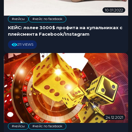
10.01.2022
1
0
#кейсы
#кейс по facebook
.
0
КЕЙС: лолее 3000$ профита на купальниках с
1
плейсмента Facebook/Instagram
.
2
211 VIEWS
0
2
2
24.12.2021
3
0
#кейсы
#кейс по facebook
.