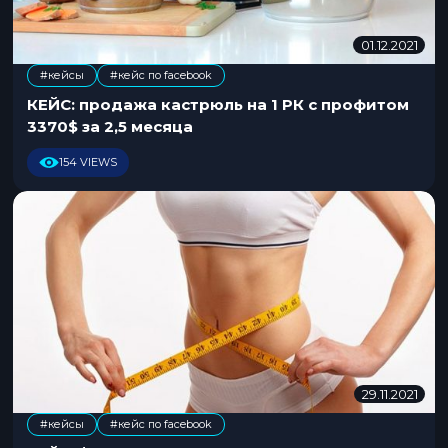
01.12.2021
2
9
#кейсы
#кейс по facebook
.
1
КЕЙС: продажа кастрюль на 1 РК с профитом
1
3370$ за 2,5 месяца
.
2
154 VIEWS
0
2
1
29.11.2021
2
9
#кейсы
#кейс по facebook
.