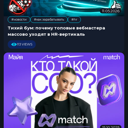
11.05.2026
1
1
#новости
#как зарабатывать
#hr
.
,
0
Тихий бум: почему топовые вебмастера
5
массово уходят в HR-вертикаль
.
2
113 VIEWS
0
2
6
15.10.2025
1