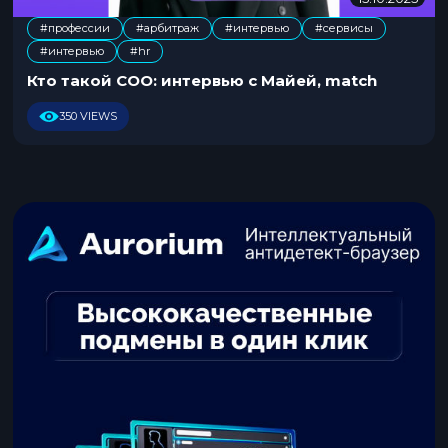
5
#профессии
#арбитраж
#интервью
#сервисы
.
,
,
,
,
#интервью
#hr
1
0
Кто такой СОО: интервью с Майей, match
.
2
350 VIEWS
0
2
5