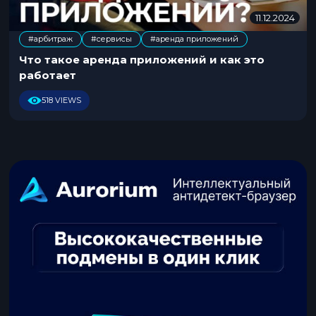
11.12.2024
0
5
#арбитраж
#сервисы
#аренда приложений
.
,
0
Что такое аренда приложений и как это
8
работает
.
2
518 VIEWS
0
2
5