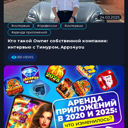
24.03.2025
2
4
#интервью
#профессии
#интервью
.
,
,
#аренда приложений
0
3
Кто такой Owner собственной компании:
.
интервью с Тимуром, Apps4you
2
0
355 VIEWS
2
5