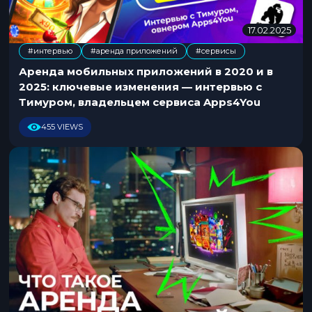
17.02.2025
0
5
#интервью
#аренда приложений
#сервисы
.
,
0
Аренда мобильных приложений в 2020 и в
8
2025: ключевые изменения — интервью с
.
Тимуром, владельцем сервиса Apps4You
2
0
455 VIEWS
2
5