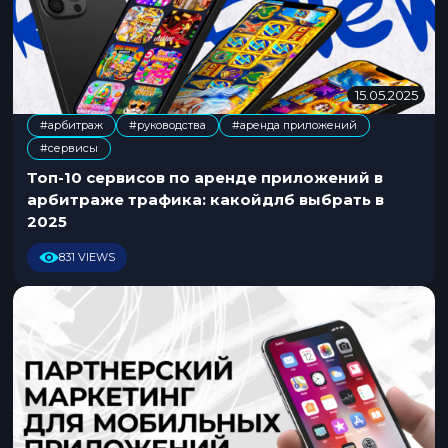
15.05.2025
3
1
#арбитраж
#руководства
#аренда приложений
.
,
,
#сервисы
0
7
Топ-10 сервисов по аренде приложений в
.
арбитраже трафика: какойдлб выбрать в
2
2025
0
2
831 VIEWS
5